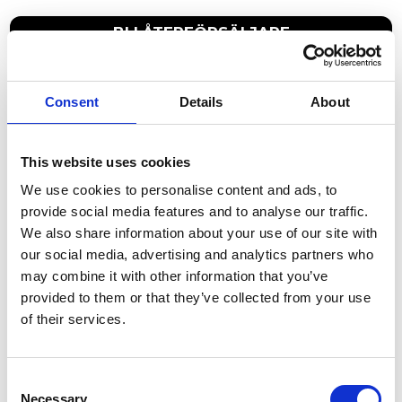
BLI ÅTERFÖRSÄLJARE
Consent
Details
About
This website uses cookies
SE VÅRA
We use cookies to personalise content and ads, to
UTBILDNINGAR
provide social media features and to analyse our traffic.
We also share information about your use of our site with
our social media, advertising and analytics partners who
may combine it with other information that you’ve
provided to them or that they’ve collected from your use
of their services.
Vi erbjuder utbildningar för instruktörer,
kompetenta personer och slutanvändare inom
fallskydd.
Consent
Med mångårig erfarenhet från fallskyddsbranschen
genomför vi utbildningar som kombinerar praktisk
Necessary