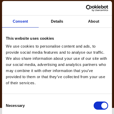
2. Få svar på dina frågor direkt
Under samtalet får du tydliga svar om regler, utrustning och vad som
Consent
Details
About
faktiskt krävs i ditt fall – oavsett om du ska upphandla, bygga eller
bara få klarhet.
This website uses cookies
3. Få konkreta råd anpassade till
We use cookies to personalise content and ads, to
ditt projekt
provide social media features and to analyse our traffic.
We also share information about your use of our site with
our social media, advertising and analytics partners who
Vi sammanfattar våra råd i ett tydligt förslag på vad du behöver –
utrustning, utbildning och dokumentation – så att du kan fatta rätt
may combine it with other information that you’ve
beslut direkt.
provided to them or that they’ve collected from your use
of their services.
Få Personlig Hjälp & Slipp Dyra Felköp
Consent
Necessary
Selection